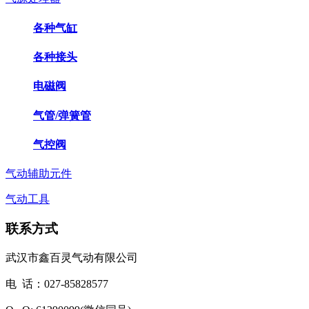
各种气缸
各种接头
电磁阀
气管/弹簧管
气控阀
气动辅助元件
气动工具
联系方式
武汉市鑫百灵气动有限公司
电 话：027-85828577