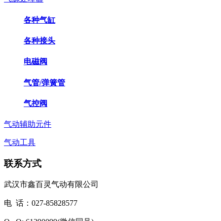
各种气缸
各种接头
电磁阀
气管/弹簧管
气控阀
气动辅助元件
气动工具
联系方式
武汉市鑫百灵气动有限公司
电 话：027-85828577